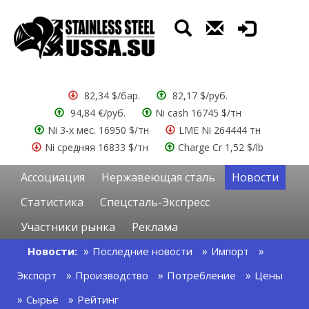
82,34 $/бар.
82,17 $/руб.
94,84 €/руб.
Ni cash 16745 $/тн
Ni 3-х мес. 16950 $/тн
LME Ni 264444 тн
Ni средняя 16833 $/тн
Charge Cr 1,52 $/lb
Ассоциация
Нержавеющая сталь
Новости
Статистика
Спецсталь-Экспресс
Участники рынка
Реклама
Новости:
Последние новости
Импорт
Экспорт
Производство
Потребление
Цены
Сырьё
Рейтинг