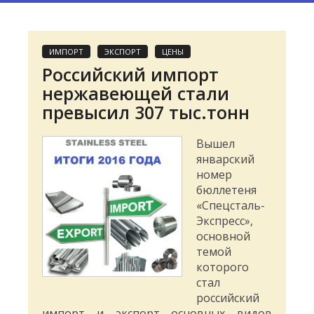
ИМПОРТ
ЭКСПОРТ
ЦЕНЫ
Российский импорт
нержавеющей стали
превысил 307 тыс.тонн
Вышел
январский
номер
бюллетеня
«Спецсталь-
Экспресс»,
основной
темой
которого
стал
российский
импорт и экспорт основных видов