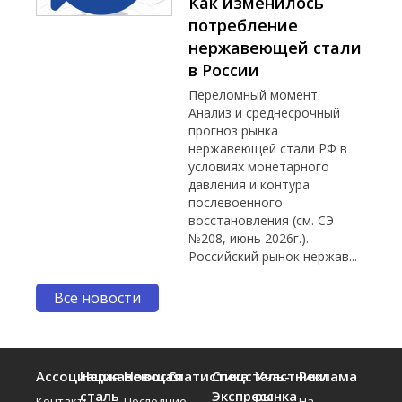
Как изменилось
потребление
нержавеющей стали
в России
Переломный момент.
Анализ и среднесрочный
прогноз рынка
нержавеющей стали РФ в
условиях монетарного
давления и контура
послевоенного
восстановления (см. СЭ
№208, июнь 2026г.).
Российский рынок нержав...
Все новости
Ассоциация
Нержавеющая
Новости
Статистика
Спецсталь-
Участники
Реклама
сталь
Экспресс
рынка
Контакты
Последние
На