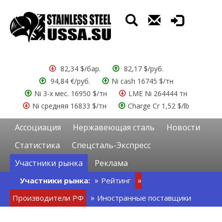
82,34 $/бар.
82,17 $/руб.
94,84 €/руб.
Ni cash 16745 $/тн
Ni 3-х мес. 16950 $/тн
LME Ni 264444 тн
Ni средняя 16833 $/тн
Charge Cr 1,52 $/lb
Ассоциация
Нержавеющая сталь
Новости
Статистика
Спецсталь-Экспресс
Участники рынка
Реклама
Участники рынка:
Рейтинг
Производители РФ
Иностранные поставщики