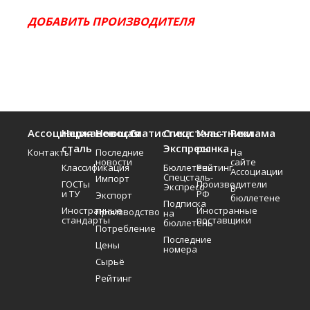
ДОБАВИТЬ ПРОИЗВОДИТЕЛЯ
Ассоциация
Нержавеющая
Новости
Статистика
Спецсталь-
Участники
Реклама
сталь
Экспресс
рынка
Контакты
Последние
На
новости
сайте
Классификация
Бюллетень
Рейтинг
Ассоциации
Спецсталь-
Импорт
ГОСТы
Производители
Экспресс
В
и ТУ
РФ
Экспорт
бюллетене
Подписка
Иностранные
Иностранные
Производство
на
стандарты
поставщики
бюллетень
Потребление
Последние
Цены
номера
Сырьё
Рейтинг