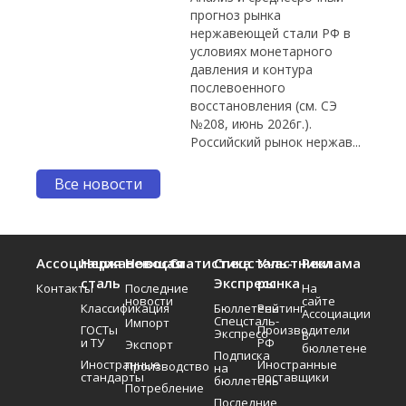
прогноз рынка
нержавеющей стали РФ в
условиях монетарного
давления и контура
послевоенного
восстановления (см. СЭ
№208, июнь 2026г.).
Российский рынок нержав...
Все новости
Ассоциация
Нержавеющая
Новости
Статистика
Спецсталь-
Участники
Реклама
сталь
Экспресс
рынка
Контакты
Последние
На
новости
сайте
Классификация
Бюллетень
Рейтинг
Ассоциации
Спецсталь-
Импорт
ГОСТы
Производители
Экспресс
В
и ТУ
РФ
Экспорт
бюллетене
Подписка
Иностранные
Иностранные
Производство
на
стандарты
поставщики
бюллетень
Потребление
Последние