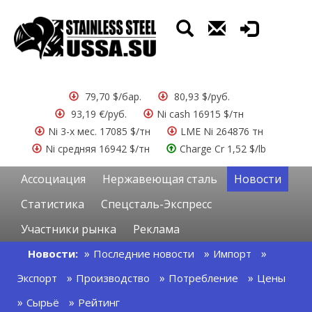
79,70 $/бар.
80,93 $/руб.
93,19 €/руб.
Ni cash 16915 $/тн
Ni 3-х мес. 17085 $/тн
LME Ni 264876 тн
Ni средняя 16942 $/тн
Charge Cr 1,52 $/lb
Ассоциация
Нержавеющая сталь
Новости
Статистика
Спецсталь-Экспресс
Участники рынка
Реклама
Новости:
Последние новости
Импорт
Экспорт
Производство
Потребление
Цены
Сырьё
Рейтинг