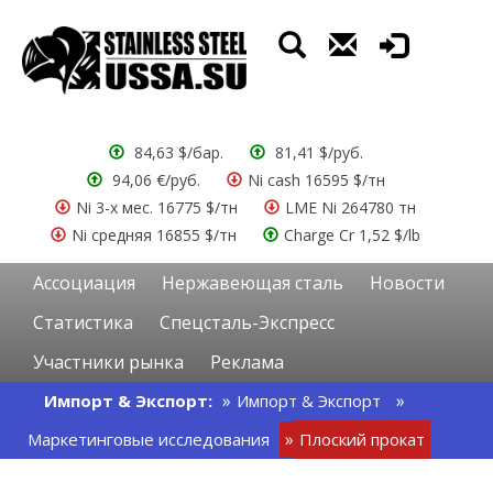
84,63 $/бар.
81,41 $/руб.
94,06 €/руб.
Ni cash 16595 $/тн
Ni 3-х мес. 16775 $/тн
LME Ni 264780 тн
Ni средняя 16855 $/тн
Charge Cr 1,52 $/lb
Ассоциация
Нержавеющая сталь
Новости
Статистика
Спецсталь-Экспресс
Участники рынка
Реклама
Импорт & Экспорт:
Импорт & Экспорт
Маркетинговые исследования
Плоский прокат