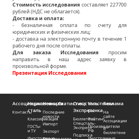
Стоимость исследования
составляет 227700
рублей (НДС не облагается).
Доставка и оплата:
- безналичная оплата по счету для
юридических и физических лиц;
- доставка на электронную почту в течение 1
рабочего дня после оплаты.
Для заказа Исследования
просим
направить в наш адрес заявку в
произвольной форме.
Презентация Исследования
Ассоциация
Нержавеющая
Новости
Статистика
Спецсталь-
Участники
Реклама
сталь
Экспресс
рынка
Контакты
Последние
На
новости
сайте
Классификация
Бюллетень
Рейтинг
Ассоциации
Спецсталь-
Импорт
ГОСТы
Производители
Экспресс
В
и ТУ
РФ
Экспорт
бюллетене
Подписка
Иностранные
Иностранные
Производство