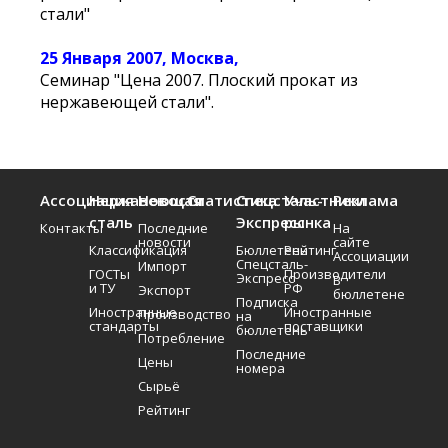
стали"
25 Января 2007, Москва,
Семинар "Цена 2007. Плоский прокат из
нержавеющей стали".
Ассоциация
Нержавеющая
Новости
Статистика
Спецсталь-
Участники
Реклама
сталь
Экспресс
рынка
Контакты
Последние
На
новости
сайте
Классификация
Бюллетень
Рейтинг
Ассоциации
Спецсталь-
Импорт
ГОСТы
Производители
Экспресс
В
и ТУ
РФ
Экспорт
бюллетене
Подписка
Иностранные
Иностранные
Производство
на
стандарты
поставщики
бюллетень
Потребление
Последние
Цены
номера
Сырьё
Рейтинг