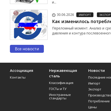
и...
30.06.2026
ИМПОРТ
ЭКСПОР
Как изменилось потребл
Переломный момент. Анализ и ср
давления и контура послевоенного
Все новости
Ассоциация
Нержавеющая
Новости
сталь
Контакты
Последние но
Классификация
Импорт
ГОСТы и ТУ
Экспорт
Иностранные
Производств
стандарты
Потребление
Цены