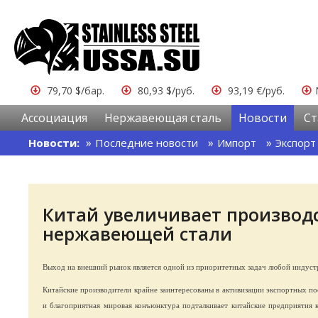
79,70 $/бар.
80,93 $/руб.
93,19 €/руб.
Ассоциация
Нержавеющая сталь
Новости
Ст
Новости:
Последние новости
Импорт
Экспорт
Китай увеличивает производст
нержавеющей стали
Выход на внешний рынок является одной из приоритетных задач любой индустр
Китайские производители крайне заинтересованы в активизации экспортных п
и благоприятная мировая конъюнктура подталкивает китайские предприятия 