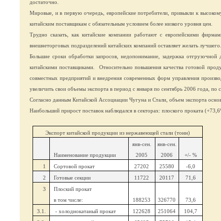
достаточно.
Мировые, и в первую очередь, европейские потребители, привыкли к высокому
китайским поставщикам с обязательным условием более низкого уровня цен.
Трудно сказать, как китайские компании работают с европейскими фирма
внешнеторговых подразделений китайских компаний оставляет желать лучшего
Большие сроки обработки запросов, недопонимание, задержка отгрузочной 
китайскими поставщиками.
Относительно повышения качества готовой проду
совместных предприятий и внедрения современных форм управления производ
увеличить свои объемы экспорта в период с января по сентябрь 2006 года, п
Согласно данным Китайской Ассоциации Чугуна и Стали, объем экспорта основ
Наибольший прирост поставок наблюдался в секторах: плоского проката (+73,
Экспорт китайской продукции из нержавеющей стали (тонн)
янв-сен.
янв-сен.
Наименование продукции
2005
2006
+/- %
1
Сортовой прокат
27202
25580
-6,0
2
Готовые секции
11722
20117
71,6
3
Плоский прокат
в том числе:
188253
326770
73,6
3.1.
- холоднокатаный прокат
122628
251064
104,7