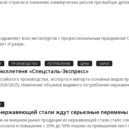
иков отрасли и снижению коммерческих рисков при выборе дело
вляет всех металлургов с профессиональным праздником! Ст
ет И разум...
Т
ПРОИЗВОДСТВО
ПОТРЕБЛЕНИЕ
ЦЕНЫ
СЫРЬЁ
юллетеня «Спецсталь-Экспресс»
сийского производства, экспорта и импорта основных видов пр
2026/2025) Изменение объемов видимого потребления нержавею
Т
 нержавеющей стали ждут серьезные перемены
м на внешнем рынке продукции из нержавеющей стали стало со
осоюза и повышение с 25% до 50% пошлин за превышение квот.