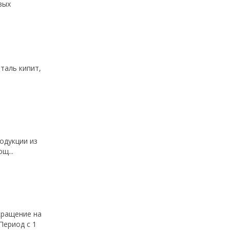
вых
аль кипит,
одукции из
щ...
кращение на
Период с 1