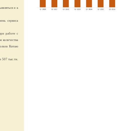
являться и к
вень сервиса
при работе с
м количества
волило Китаю
 507 тыс.тн.