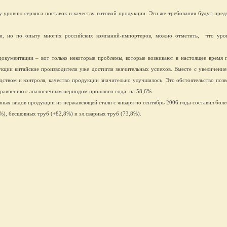
 уровню сервиса поставок и качеству готовой продукции. Эти же требования будут предъ
ми, но по опыту многих российских компаний-импортеров, можно отметить,
что уро
.
документации – вот только некоторые проблемы, которые возникают в настоящее время 
кции китайские производители уже достигли значительных успехов. Вместе с увеличение
ством и контроля, качество продукции значительно улучшилось. Это обстоятельство поз
о сравнению с аналогичным периодом прошлого года
на 58,6%.
ных видов продукции из нержавеющей стали с января по сентябрь 2006 года составил более
6%),
бесшовных труб (+82,8%) и эл.сварных труб (73,8%).