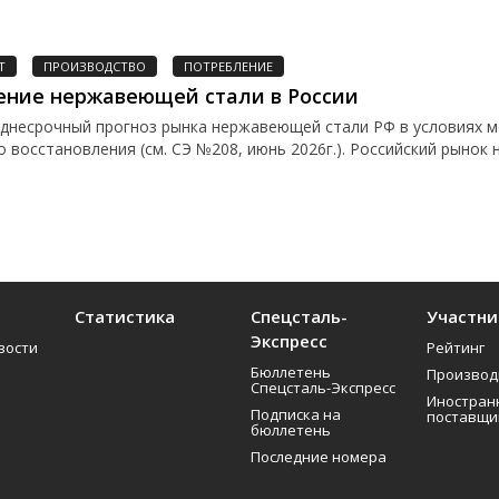
Т
ПРОИЗВОДСТВО
ПОТРЕБЛЕНИЕ
ение нержавеющей стали в России
еднесрочный прогноз рынка нержавеющей стали РФ в условиях 
 восстановления (см. СЭ №208, июнь 2026г.). Российский рынок н
Статистика
Спецсталь-
Участни
Экспресс
вости
Рейтинг
Бюллетень
Производ
Спецсталь-Экспресс
Иностран
Подписка на
поставщи
о
бюллетень
Последние номера