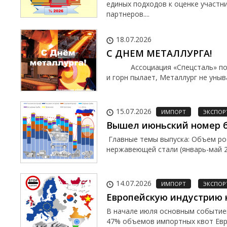
единых подходов к оценке участн
партнеров....
18.07.2026
С ДНЕМ МЕТАЛЛУРГА!
Ассоциация «Спецсталь» поздра
и горн пылает, Металлург не уныва
15.07.2026
ИМПОРТ
ЭКСПОР
Вышел июньский номер б
Главные темы выпуска: Объем рос
нержавеющей стали (январь-май 
14.07.2026
ИМПОРТ
ЭКСПОР
Европейскую индустрию
В начале июля основным событие
47% объемов импортных квот Евр