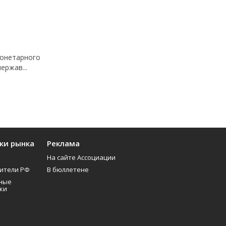
монетарного
ержав...
ки рынка
Реклама
На сайте Ассоциации
ители РФ
В бюллетене
ные
ки