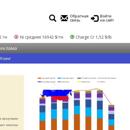
Обратная
Войти
связь
на сайт
6 тн
Ni средняя 16942 $/тн
Charge Cr 1,52 $/lb
Реклама
йтинг
на продукцию
ает невсегда