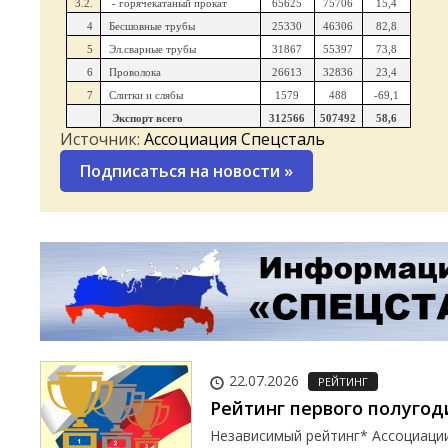
3.2.
- горячекатаный прокат
65625
75706
15,4
4
Бесшовные трубы
25330
46306
82,8
5
Эл.сварные трубы
31867
55397
73,8
6
Проволока
26613
32836
23,4
7
Слитки и слябы
1579
488
-69,1
Экспорт всего
312566
507492
58,6
Источник:
Ассоциация Спецсталь
Подписаться на новости
»
22.07.2026
РЕЙТИНГ
Рейтинг первого полугод
Независимый рейтинг* Ассоциаци