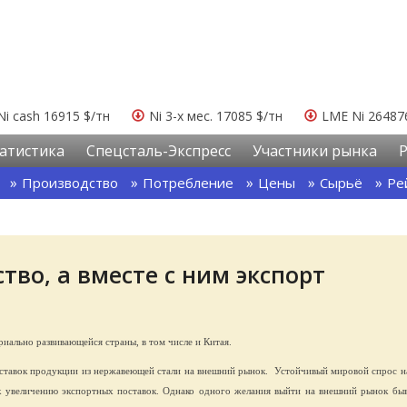
Ni cash 16915 $/тн
Ni 3-х мес. 17085 $/тн
LME Ni 26487
атистика
Спецсталь-Экспресс
Участники рынка
Производство
Потребление
Цены
Сырьё
Ре
во, а вместе с ним экспорт
иально развивающейся страны, в том числе и Китая.
оставок продукции из нержавеющей стали на внешний рынок.
Устойчивый мировой спрос 
к увеличению экспортных поставок. Однако одного желания выйти на внешний рынок быв